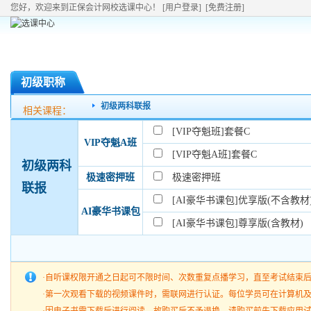
您好，欢迎来到正保会计网校选课中心！
[用户登录]
[免费注册]
初级职称
初级两科联报
相关课程：
[VIP夺魁班]套餐C
VIP夺魁A班
[VIP夺魁A班]套餐C
初级两科
极速密押班
极速密押班
联报
[AI豪华书课包]优享版(不含教材
AI豪华书课包
[AI豪华书课包]尊享版(含教材)
·自听课权限开通之日起可不限时间、次数重复点播学习，直至考试结束
·第一次观看下载的视频课件时，需联网进行认证。每位学员可在计算机